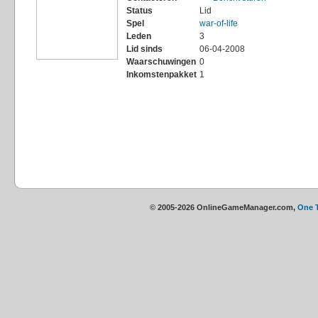
Status
Lid
Spel
war-of-life
Leden
3
Lid sinds
06-04-2008
Waarschuwingen
0
Inkomstenpakket
1
© 2005-2026 OnlineGameManager.com,
One 