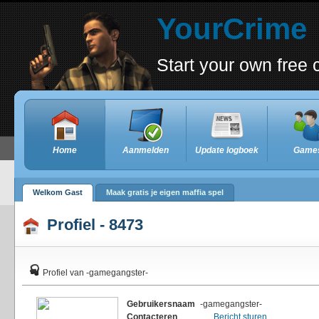
YourCrime
Start your own fre
Home
Aanmelden
Update logboek
Game
Welkom Gast
Maak gratis je eigen maffia spel
Profiel - 8473
Profiel van -gamegangster-
Gebruikersnaam
-gamegangster-
Contacteren
Bericht sturen