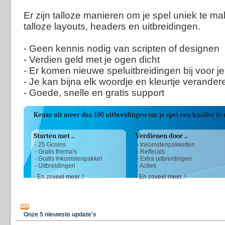
Er zijn talloze manieren om je spel uniek te ma
talloze layouts, headers en uitbreidingen.
- Geen kennis nodig van scripten of designen
- Verdien geld met je ogen dicht
- Er komen nieuwe speluitbreidingen bij voor 
- Je kan bijna elk woordje en kleurtje verander
- Goede, snelle en gratis support
Keuze uit meer dan 100 uitbreidingen om je spel een knaller t
Starten met ..
Verdienen door ..
- 25 Gcoins
- Inkomstenpakketten
- Gratis thema's
- Refferals
- Gratis inkomstenpakket
- Extra uitbreidingen
- Uitbreidingen
- Acties
- En zoveel meer..!
- En zoveel meer..!
Onze 5 nieuwste update's