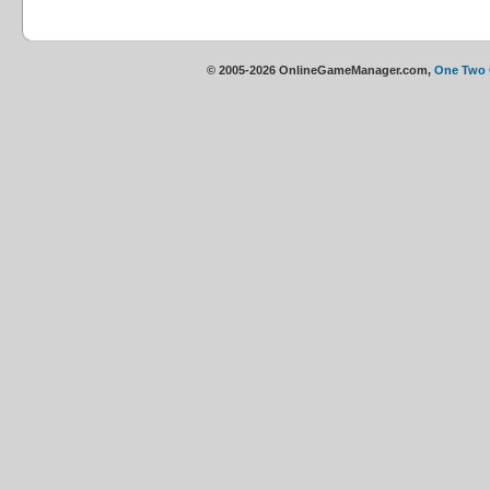
© 2005-2026 OnlineGameManager.com,
One Two