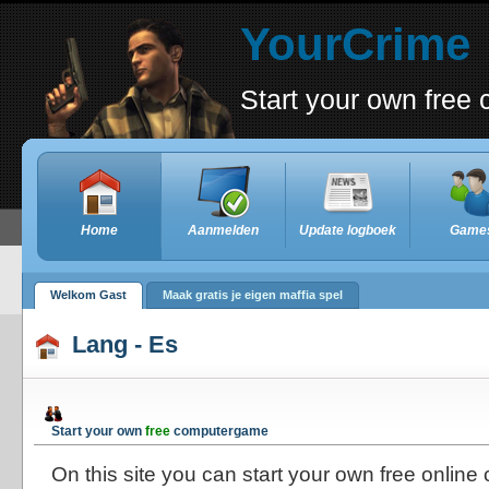
YourCrime
Start your own fre
Home
Aanmelden
Update logboek
Game
Welkom Gast
Maak gratis je eigen maffia spel
Lang - Es
Start your own
free
computergame
On this site you can start your own free onlin