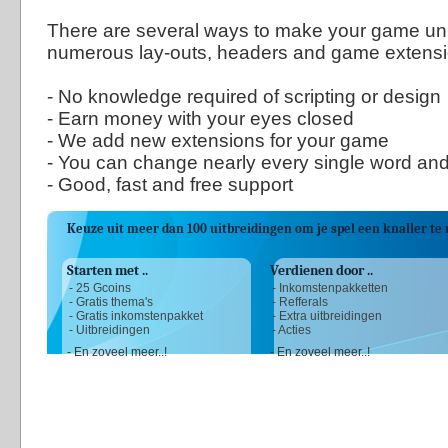
There are several ways to make your game un
numerous lay-outs, headers and game extensi
- No knowledge required of scripting or design
- Earn money with your eyes closed
- We add new extensions for your game
- You can change nearly every single word and
- Good, fast and free support
Keuze uit meer dan 100 uitbreidingen om je spel een knaller t
Starten met ..
Verdienen door ..
- 25 Gcoins
- Inkomstenpakketten
- Gratis thema's
- Refferals
- Gratis inkomstenpakket
- Extra uitbreidingen
- Uitbreidingen
- Acties
- En zoveel meer..!
- En zoveel meer..!