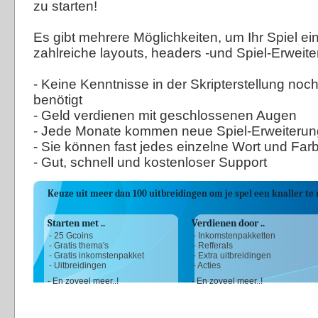
zu starten!
Es gibt mehrere Möglichkeiten, um Ihr Spiel ei
zahlreiche layouts, headers -und Spiel-Erweit
- Keine Kenntnisse in der Skripterstellung no
benötigt
- Geld verdienen mit geschlossenen Augen
- Jede Monate kommen neue Spiel-Erweiteru
- Sie können fast jedes einzelne Wort und Far
- Gut, schnell und kostenloser Support
Keuze uit meer dan 100 uitbreidingen om je spel een knaller t
Starten met ..
Verdienen door ..
- 25 Gcoins
- Inkomstenpakketten
- Gratis thema's
- Refferals
- Gratis inkomstenpakket
- Extra uitbreidingen
- Uitbreidingen
- Acties
- En zoveel meer..!
- En zoveel meer..!