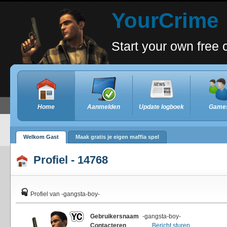
YourCrime
Start your own fre
Home
Aanmelden
Update logboek
Game
Welkom Gast
Maak gratis je eigen maffia spel
Profiel - 14768
Profiel van -gangsta-boy-
Gebruikersnaam
-gangsta-boy-
Contacteren
Bericht sturen