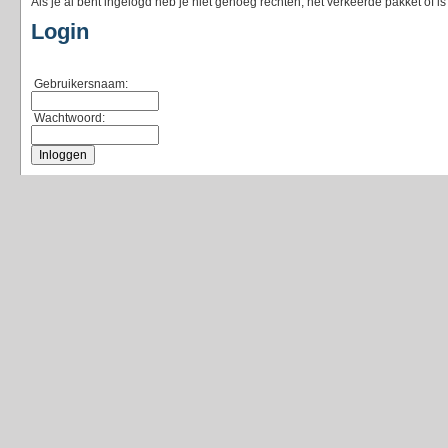
Als je al bent ingelogd heb je niet genoeg rechten, het verkeerde pakket of i
Login
Gebruikersnaam:
Wachtwoord: