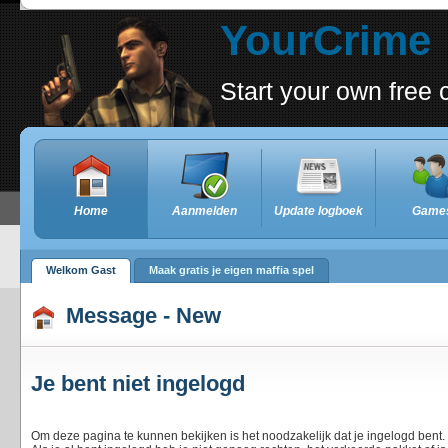
YourCrime
Start your own fre
Home
Aanmelden
Update logboek
Game
Welkom Gast
Maak gratis je eigen maffia spel
Message - New
Je bent niet ingelogd
Om deze pagina te kunnen bekijken is het noodzakelijk dat je ingelogd bent.