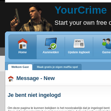
YourCrime
Start your own fre
Home
Aanmelden
Update logboek
Game
Welkom Gast
Maak gratis je eigen maffia spel
Message - New
Je bent niet ingelogd
Om deze pagina te kunnen bekijken is het noodzakelijk dat je ingelogd bent.