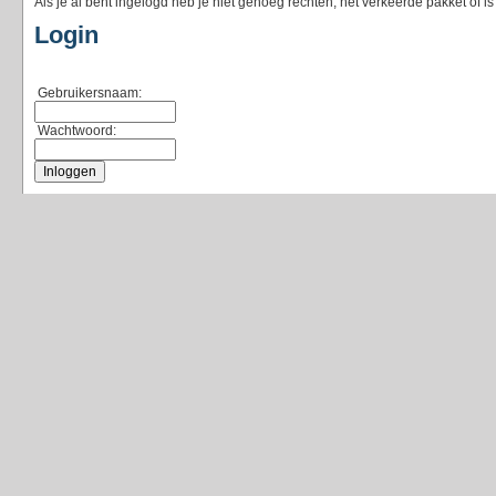
Als je al bent ingelogd heb je niet genoeg rechten, het verkeerde pakket of i
Login
Gebruikersnaam:
Wachtwoord: