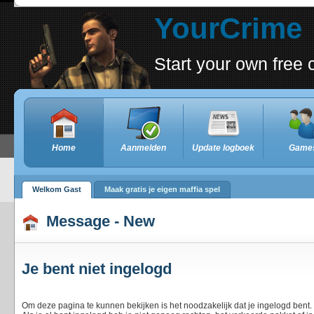
YourCrime
Start your own fre
Home
Aanmelden
Update logboek
Game
Welkom Gast
Maak gratis je eigen maffia spel
Message - New
Je bent niet ingelogd
Om deze pagina te kunnen bekijken is het noodzakelijk dat je ingelogd bent.