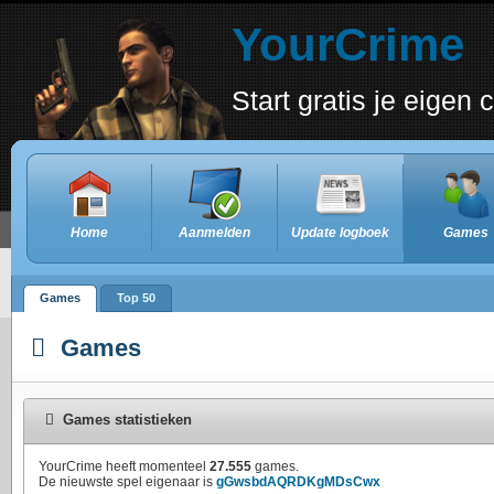
YourCrime
Start gratis je eigen
Home
Aanmelden
Update logboek
Games
Games
Top 50
Games
Games statistieken
YourCrime heeft momenteel
27.555
games.
De nieuwste spel eigenaar is
gGwsbdAQRDKgMDsCwx