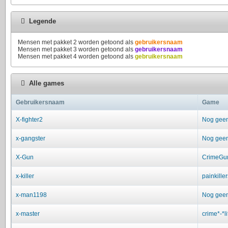
Legende
Mensen met pakket 2 worden getoond als
gebruikersnaam
Mensen met pakket 3 worden getoond als
gebruikersnaam
Mensen met pakket 4 worden getoond als
gebruikersnaam
Alle games
Gebruikersnaam
Game
X-fighter2
Nog geen 
x-gangster
Nog geen 
X-Gun
CrimeGu
x-killer
painkiller
x-man1198
Nog geen 
x-master
crime*-*li