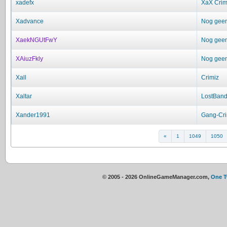
xadefx
XaX Cri
Xadvance
Nog geen 
XaekNGUtFwY
Nog geen 
XAiuzFkly
Nog geen 
Xall
Crimiz
Xaltar
LostBand
Xander1991
Gang-Cr
«
1
1049
1050
© 2005 - 2026 OnlineGameManager.com,
One 