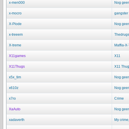
x-men000
Nog geen 
x-mocro
gangster
X-Plode
Nog geen 
x-treeem
Thedrugs
X-treme
Maffia-X
X11games
X11
X11Thugs
X11 Thug
x5x_tim
Nog geen 
x610z
Nog geen 
x7ro
Crime
XaAuto
Nog geen 
xadaverth
My crime